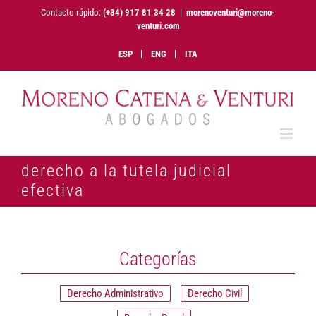
Saltar
Contacto rápido:
(+34) 917 81 34 28
|
morenoventuri@moreno-
al
venturi.com
contenido
ESP
ENG
ITA
derecho a la tutela judicial
efectiva
Categorías
Derecho Administrativo
Derecho Civil