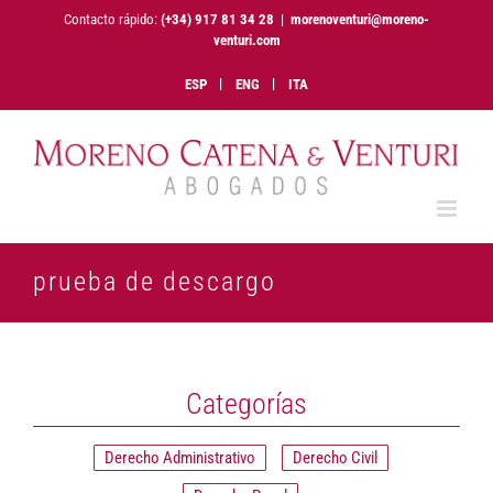
Saltar
Contacto rápido:
(+34) 917 81 34 28
|
morenoventuri@moreno-
al
venturi.com
contenido
ESP
ENG
ITA
prueba de descargo
Categorías
Derecho Administrativo
Derecho Civil