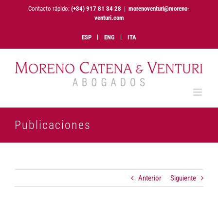
Saltar
Contacto rápido:
(+34) 917 81 34 28
|
morenoventuri@moreno-
al
venturi.com
contenido
ESP
ENG
ITA
Publicaciones
Anterior
Siguiente