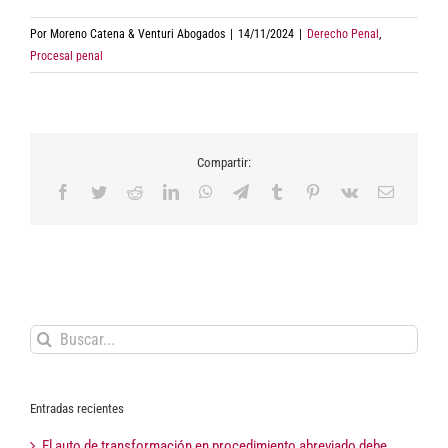
Por
Moreno Catena & Venturi Abogados
|
14/11/2024
|
Derecho Penal
,
Procesal penal
Compartir:
Facebook
Twitter
Reddit
LinkedIn
WhatsApp
Telegram
Tumblr
Pinterest
Vk
Correo
electrón
Buscar:
Entradas recientes
El auto de transformación en procedimiento abreviado debe