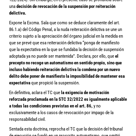
una
decisión de revocación de la suspensión
por reiteración
delictiva.
Expone la Excma. Sala que como se deduce claramente del art.
86.1.a) del Código Penal, a la nuda reiteración delictiva se une un
criterio sujeto a la apreciación del órgano judicial en la medida en
que se prevé que esa reiteración delictiva “ponga de manifiesto
que la expectativa en la que se fundaba la decisión de suspensión
adoptada ya no puede ser mantenida”. Declara, por ello, que
el
precepto no recoge un automatismo en sentido propio, sino que
incluso habiendo reiteración delictiva la condena por un nuevo
delito debe poner de manifiesto la imposibilidad de mantener esa
expectativa
que propició la suspensión.
En definitiva, aclara el TC que
la exigencia de motivación
reforzada proclamada en la STC 32/2022 es igualmente aplicable
a todas las condiciones previstas en el art. 86,
y no
exclusivamente a los casos de revocación por impago de la
responsabilidad civil.
Sentada esta doctrina, reprocha el TC que la decisión del tribunal
de ejecución se fundó en un proscrito automatismo, que omitió