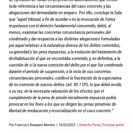
toda referencia a las circunstancias del caso concreto y las
alegaciones del demandante en amparo. Por ello, concluye la Sala
que
“aquel tribunal, a fin de acordar o no la revocación de forma
respetuosa con el derecho fundamental concernido, debió, al
menos, examinar las concretas circunstancia personales del
condenado y dar respuesta a las distintas alegaciones formuladas
por aquel relativas a la naturaleza diversa de los delitos cometidos,
su gravedad y las pena impuestas; a la evolución del tratamiento de
deshabituación al que se encontraba sometido; y, en definitiva, a la
cuestión de si la nueva comisión del delito por el que fue condenado
durante el periodo de suspensión, a la vista de sus concretas
circunstancias personales, conllevó la frustración de la expectativa
de no comisión de nuevos delitos (art. 80.1 CP), lo que debió incidir,
a su vez, en la necesaria valoración de los efectos que el
cumplimiento de la pena de prisión inicialmente impuesta podría
provocar en los fines a los que se dirigen las penas privativas de
libertad de reeducación y resocialización en el caso concreto.”
Por
Francisco Banqueri Moreno
|
10/03/2025
|
Derecho Penal
,
Procesal penal