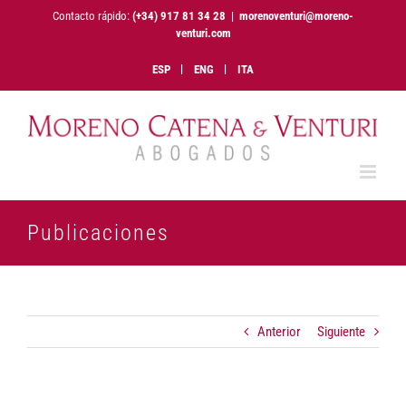
Saltar
Contacto rápido:
(+34) 917 81 34 28
|
morenoventuri@moreno-
al
venturi.com
contenido
ESP
ENG
ITA
Publicaciones
Anterior
Siguiente