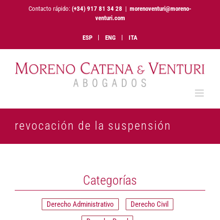
Saltar
Contacto rápido:
(+34) 917 81 34 28
|
morenoventuri@moreno-
al
venturi.com
contenido
ESP
ENG
ITA
revocación de la suspensión
Categorías
Derecho Administrativo
Derecho Civil