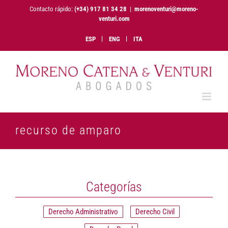
Saltar
Contacto rápido:
(+34) 917 81 34 28
|
morenoventuri@moreno-
al
venturi.com
contenido
ESP
ENG
ITA
recurso de amparo
Categorías
Derecho Administrativo
Derecho Civil