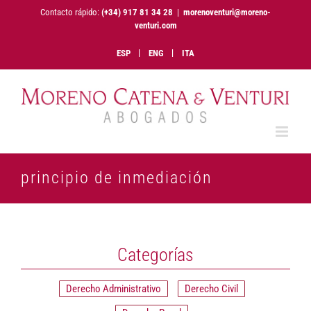
Saltar
Contacto rápido:
(+34) 917 81 34 28
|
morenoventuri@moreno-
al
venturi.com
contenido
ESP
ENG
ITA
principio de inmediación
Categorías
Derecho Administrativo
Derecho Civil